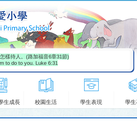
樣待人。(路加福音6章31節)
em to do to you. Luke 6:31
學生成長
校園生活
學生表現
學生