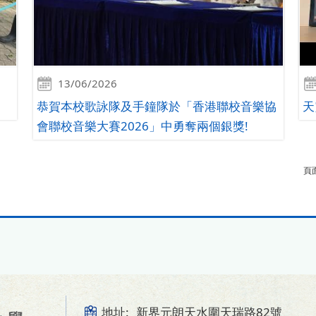
13/06/2026
恭賀本校歌詠隊及手鐘隊於「香港聯校音樂協
天
會聯校音樂大賽2026」中勇奪兩個銀獎!
頁面
地址:
新界元朗天水圍天瑞路82號