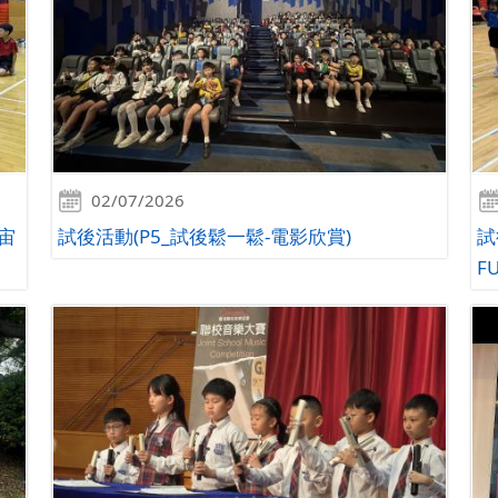
02/07/2026
宙
試後活動(P5_試後鬆一鬆-電影欣賞)
試
F